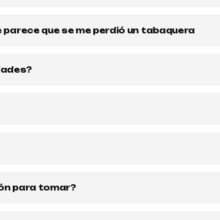
me parece que se me perdió un tabaquera
dades?
das caseras, abundantes y ricas, con muchas opciones veget
tentarte desde ahora.
fuera. Y tenemos siempre disponible opciones sin TACC libre
s disponibles cuando llegues. Cabe aclarar que estos produc
íaco, por lo cual las opciones pueden no ser siempre las mis
ele comunicarse el mismo día en nuestras redes sociales. E
eras.
ión para tomar?
inos boutique exclusivos, también tenemos una excelente barr