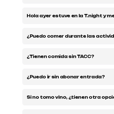
Comunicate por WhatsApp 1150177701
Hola ayer estuve en la T.night y 
Hola! Escribinos por WhatsApp. 1150177701
¿Puedo comer durante las activi
Claro que sí! Tenemos un amplio menú de comi
haciendo click en el botón "menú" y empezá a 
¿Tienen comida sin TACC?
Claro que sí! En Armoza no dejamos a nadie a
encontrar en el menú, consultanos las opcione
¿Puedo ir sin abonar entrada?
adquiridos en un lugar especializado apto cel
Únicamente cuando se anuncia "open house". Su
incluye una consumición para tomar lo que qui
Si no tomo vino, ¿tienen otra opc
Claro que sí. Si bien nos especializamos en v