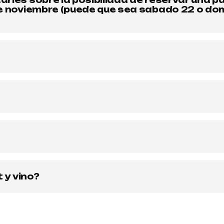
rles sobre la posibilidad de reservar una pa
de noviembre (puede que sea sabado 22 o dom
privados. Según el FAQ, "los eventos más originales y diver
ha, comunicate por whatsapp 1150177701
e, podés festejar tu cumpleaños en Armoza y será un cumplea
puestas y reservar tu fecha, necesitan que te comuniques con
 y vino?
chas del evento "Tarot y vino" en este momento. Podés consu
para estar al tanto de todos los eventos.