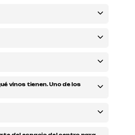
mentablemente no admitimos otros animalitos.
en venir personas de entre 25 y 50 años
Hay eventos que se puede, y otros que no.
ué vinos tienen. Uno de los
vino libre hasta las 00hs. Para reservar para
uier otra consulta, escribinos por WhatsApp al