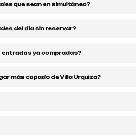
ades que sean en simultáneo?
rente, y son en simultáneo. Aunque sabemos que te encantan t
ades del día sin reservar?
e te comuniques previamente con nosotros (IG o WhatsApp,
ar por fuera del mismo. Pero hay noches mas tranquis donde 
e entradas ya compradas?
e haber comprado entradas y no poder asistir al evento, t
r las entradas abiertas para otro evento del mismo valor, u 
ugar más copado de Villa Urquiza?
 de las entradas. El plazo máximo para usar las entradas es d
nolvidable. Los eventos más originales y divertidos los hac
privado (con tiempo!!) para conocer las propuestas y reserva
con quien quieras. Muchas personas vienen solas ya que es un
ra conocer, y sentirte cómodo. O mismo encontrarte con vos m
te a conocernos.