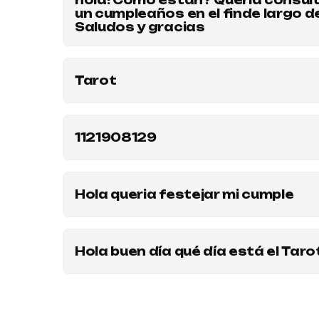
hola! Como estan? Queria consulta
un cumpleaños en el finde largo 
Saludos y gracias
¡Hola! Sí, organizamos cumpleaños y eventos 
las propuestas disponibles y reservar tu fec
Tarot
Escribinos por WhatsApp 1150177701
1121908129
Comunicate por WhatsApp 1150177701
Hola queria festejar mi cumple
¡Claro que sí! Según la información disponibl
originales y divertidos. Para conocer las pro
Hola buen día qué día está el Tarot
No tengo información específica sobre las fe
1150177701 o seguirlos en sus redes sociales 