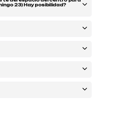
rte del espacio del centro para
ingo 23) Hay posibilidad?
tidos los hacemos en Armoza". Para conocer
ños inolvidable. Hacen los eventos más
 ellos. escribi al whatsapp 1150177701
ltar directamente por WhatsApp al